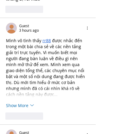
Like
Reply
Guest
3 hours ago
Mình vô tình thấy 
rr88
 được nhắc đến 
trong một bài chia sẻ về các nền tảng 
giải trí trực tuyến. Vì muốn biết mọi 
người đang bàn luận về điều gì nên 
mình mở thử để xem. Mình xem qua 
giao diện tổng thể, các chuyên mục nổi 
bật và một số nội dung đang được hiển 
thị. Dù mới tìm hiểu ở mức cơ bản 
nhưng mình đã có cái nhìn khá rõ về 
cách nền tảng này được…
Show More
Like
Reply
Guest