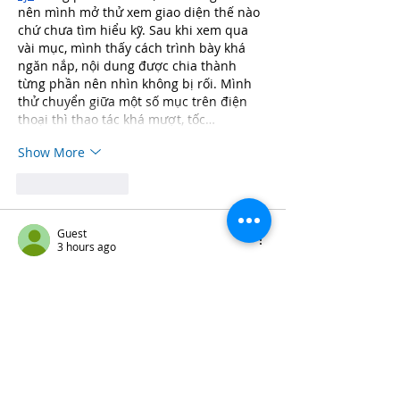
nên mình mở thử xem giao diện thế nào 
chứ chưa tìm hiểu kỹ. Sau khi xem qua 
vài mục, mình thấy cách trình bày khá 
ngăn nắp, nội dung được chia thành 
từng phần nên nhìn không bị rối. Mình 
thử chuyển giữa một số mục trên điện 
thoại thì thao tác khá mượt, tốc…
Show More
Like
Reply
Guest
3 hours ago
top nhà cái
 là cái tên mình vô tình thấy 
xuất hiện khi đang đọc một số bài chia 
sẻ và bình luận trên mạng. Vì có khá 
nhiều người nhắc đến nên mình cũng 
dành ít phút để ghé vào xem thử. Mình 
chỉ tham khảo nhanh giao diện và cách 
sắp xếp các nội dung chính, chưa tìm 