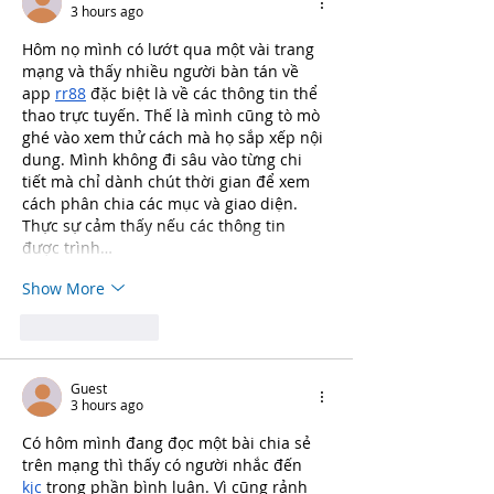
3 hours ago
Hôm nọ mình có lướt qua một vài trang 
mạng và thấy nhiều người bàn tán về 
app 
rr88
 đặc biệt là về các thông tin thể 
thao trực tuyến. Thế là mình cũng tò mò 
ghé vào xem thử cách mà họ sắp xếp nội 
dung. Mình không đi sâu vào từng chi 
tiết mà chỉ dành chút thời gian để xem 
cách phân chia các mục và giao diện. 
Thực sự cảm thấy nếu các thông tin 
được trình…
Show More
Like
Reply
Guest
3 hours ago
Có hôm mình đang đọc một bài chia sẻ 
trên mạng thì thấy có người nhắc đến 
kjc
 trong phần bình luận. Vì cũng rảnh 